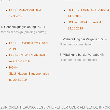
HOH – VORABZUG revB
HOH – VORABZUG TGA revB4
17.3.2019
14.5.2019
HOH – ENTWURF revC4
4. Genehmigungsplanung 3%
– E.
24.10.2019
technical design (building control)
6. Vorbereitung der Vergabe 10%
–
HOH – 3D visuals revB3 April
G. tender documentation
2019
7. Mitwirkung bei der Vergabe 4%
–
HOH – ENTWURF ANTRAG
H. tender action (contractor)
revC2 3.6.2019
HOH –
Stadt_Hagen_Baugenehmigu
ng 20.8.2019
R ZUR ORIENTIERUNG. JEGLICHE FEHLER ODER FEHLENDE INF