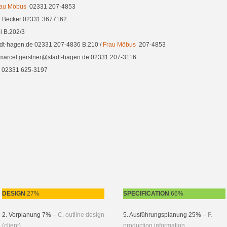
au Möbus
02331 207-4853
. Becker 02331 3677162
l B.202/3
dt-hagen.de 02331 207-4836 B.210 /
Frau Möbus
207-4853
marcel.gerstner@stadt-hagen.de 02331 207-3116
r 02331 625-3197
DESIGN
27%
SPECIFICATION
66%
2. Vorplanung 7%
– C. outline design
5. Ausführungsplanung 25%
– F.
(client)
production information