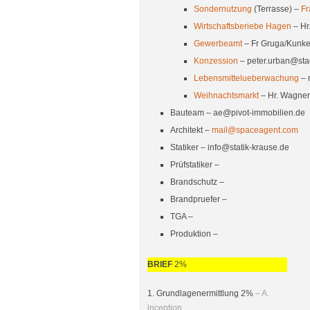
Sondernutzung
(Terrasse) –
Fr
Wirtschaftsberiebe Hagen
– Hr
Gewerbeamt
– Fr Gruga/Kunke
Konzession
– peter.urban@sta
Lebensmittelueberwachung
– 
Weihnachtsmarkt
– Hr. Wagne
Bauteam – ae@pivot-immobilien.de
Architekt –
mail@spaceagent.com
Statiker – info@statik-krause.de
Prüfstatiker –
Brandschutz –
Brandpruefer –
TGA –
Produktion –
BRIEF
2%
1. Grundlagenermittlung 2%
– A.
inception