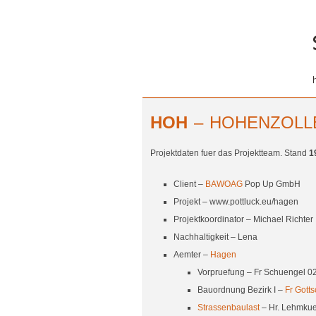
HOH
– HOHENZOLLE
Projektdaten fuer das Projektteam. Stand
1
Client –
BAWOAG
Pop Up GmbH
Projekt – www.pottluck.eu/hagen
Projektkoordinator – Michael Richter
Nachhaltigkeit – Lena
Aemter –
Hagen
Vorpruefung – Fr Schuengel 
Bauordnung Bezirk I –
Fr Gotts
Strassenbaulast
– Hr. Lehmkue