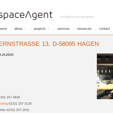
architects and designers
home
about
projects
services
resources
contact
RNSTRASSE 13, D-58095 HAGEN
9.10.2020:
02331 207-3836
chling
02331 207-3128
hler 02331 207-2631